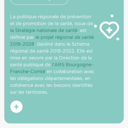
La politique régionale de prévention
et de promotion de la santé, issue de
la Stratégie nationale de santé
, est
définie par
le projet régional de santé
2018-2028
, décliné dans le Schéma
régional de santé 2018-2022. Elle est
mise en oeuvre par la Direction de la
santé publique de
l'ARS Bourgogne-
Franche-Comté
en collaboration avec
les délégations départementales, en
cohérence avec les besoins identifiés
sur les territoires.
En
savoir
plus