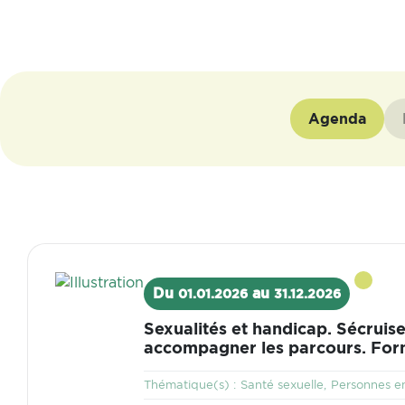
Agenda
Visuel
Du
au
01.01.2026
31.12.2026
Sexualités et handicap. Sécruise
accompagner les parcours. For
Thématique
Thématique(s) :
Santé sexuelle
Personnes en