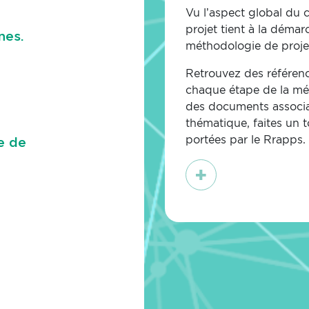
Vu l’aspect global du c
projet tient à la déma
nes.
méthodologie de proje
Retrouvez des référenc
chaque étape de la mé
des documents associa
thématique, faites un 
portées
par le Rrapps.
e de
En
savoir
plus