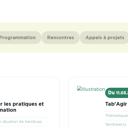
Programmation
Rencontres
Appels à projets
Visuel
Du
11.03
r les pratiques et
Tab'Agir
mation
Thématique(
 situation de handicap
Territoire(s) 