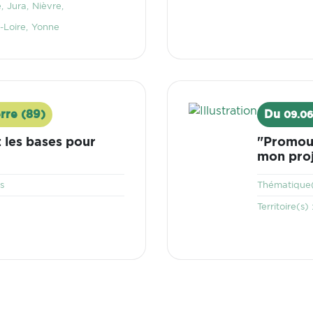
e
Jura
Nièvre
-Loire
Yonne
Visuel
rre (89)
Du
09.06
 les bases pour
"Promouv
mon proj
s
Thématique(
Territoire(s) 