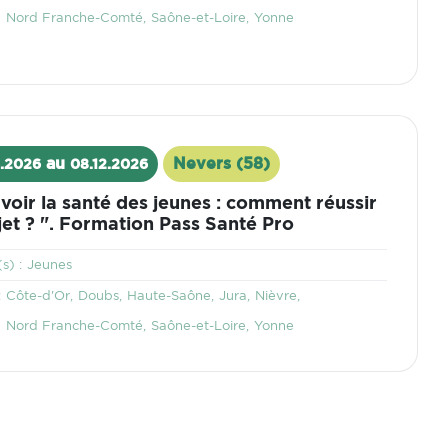
Nord Franche-Comté
Saône-et-Loire
Yonne
au
Nevers (58)
.2026
08.12.2026
Lieu
oir la santé des jeunes : comment réussir
et ? ". Formation Pass Santé Pro
Thématique
s) :
Jeunes
Territoire
:
Côte-d'Or
Doubs
Haute-Saône
Jura
Nièvre
Nord Franche-Comté
Saône-et-Loire
Yonne