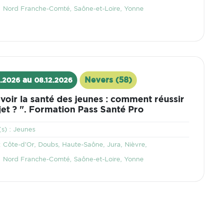
Nord Franche-Comté
Saône-et-Loire
Yonne
au
Nevers (58)
.2026
08.12.2026
Lieu
oir la santé des jeunes : comment réussir
et ? ". Formation Pass Santé Pro
Thématique
s) :
Jeunes
Territoire
:
Côte-d'Or
Doubs
Haute-Saône
Jura
Nièvre
Nord Franche-Comté
Saône-et-Loire
Yonne