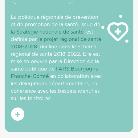
La politique régionale de prévention
et de promotion de la santé, issue de
la Stratégie nationale de santé
, est
définie par
le projet régional de santé
2018-2028
, décliné dans le Schéma
régional de santé 2018-2022. Elle est
mise en oeuvre par la Direction de la
santé publique de
l'ARS Bourgogne-
Franche-Comté
en collaboration avec
les délégations départementales, en
cohérence avec les besoins identifiés
sur les territoires.
En
savoir
plus