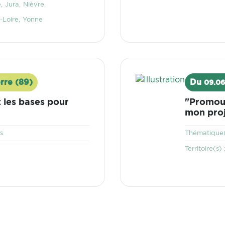
e
Jura
Nièvre
-Loire
Yonne
Visuel
rre (89)
Du
09.06
 les bases pour
"Promouv
mon proj
s
Thématique(
Territoire(s) 