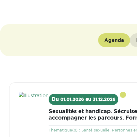
Agenda
Visuel
Du
au
01.01.2026
31.12.2026
Sexualités et handicap. Sécruise
accompagner les parcours. For
Thématique
Thématique(s) :
Santé sexuelle
Personnes en