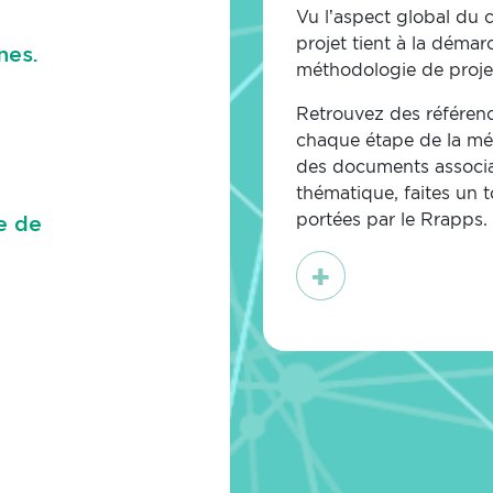
Vu l’aspect global du c
projet tient à la déma
nes.
méthodologie de proje
Retrouvez des référenc
chaque étape de la mé
des documents associa
thématique, faites un 
portées
par le Rrapps.
e de
En
savoir
plus