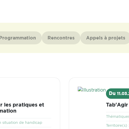
Programmation
Rencontres
Appels à projets
Visuel
Du
11.03
r les pratiques et
Tab'Agir
mation
Thématique(
 situation de handicap
Territoire(s) 