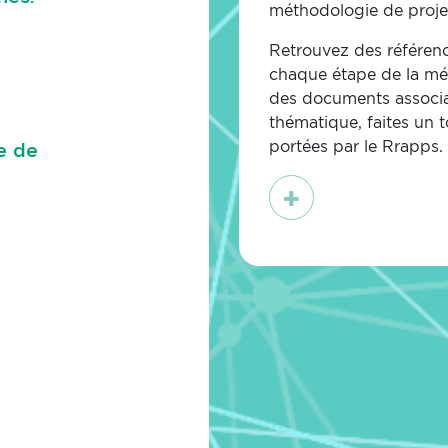
méthodologie de proje
Retrouvez des référenc
chaque étape de la mé
des documents associa
thématique, faites un 
portées
par le Rrapps.
e de
En
savoir
plus