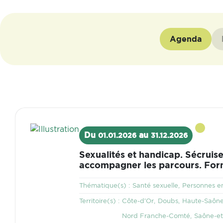
Agenda
Visuel
Du
au
01.01.2026
31.12.2026
Sexualités et handicap. Sécruise
accompagner les parcours. For
Thématique
Thématique(s) :
Santé sexuelle
Personnes en
Territoire
Territoire(s) :
Côte-d'Or
Doubs
Haute-Saôn
Nord Franche-Comté
Saône-et