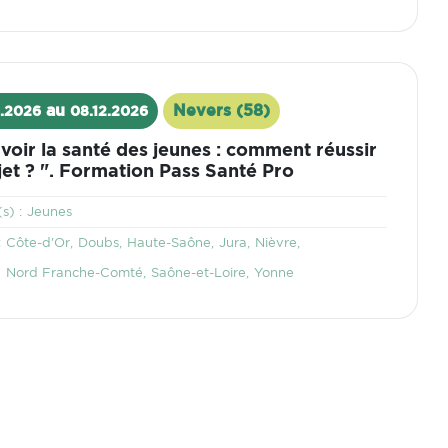
au
Nevers (58)
.2026
08.12.2026
Lieu
oir la santé des jeunes : comment réussir
et ? ". Formation Pass Santé Pro
Thématique
s) :
Jeunes
Territoire
:
Côte-d'Or
Doubs
Haute-Saône
Jura
Nièvre
Nord Franche-Comté
Saône-et-Loire
Yonne