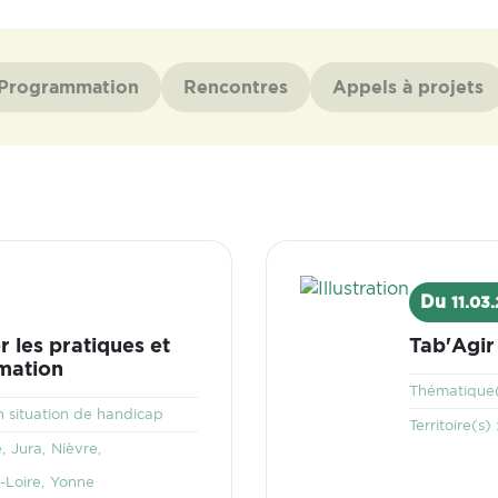
Programmation
Rencontres
Appels à projets
Visuel
Du
11.03
r les pratiques et
Tab'Agir
mation
Thématique(
 situation de handicap
Territoire(s) 
e
Jura
Nièvre
-Loire
Yonne