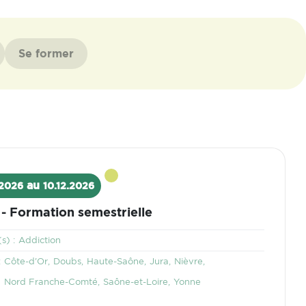
Se former
au
.2026
10.12.2026
 - Formation semestrielle
Thématique
s) :
Addiction
Territoire
:
Côte-d'Or
Doubs
Haute-Saône
Jura
Nièvre
Nord Franche-Comté
Saône-et-Loire
Yonne