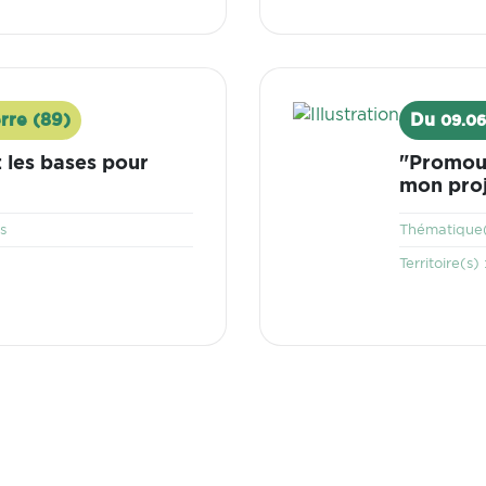
Visuel
rre (89)
Du
09.06
 les bases pour
"Promouv
mon proj
s
Thématique(
Territoire(s) 