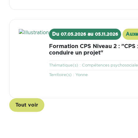
Visuel
Du
au
Auxe
07.05.2026
05.11.2026
Lieu
Formation CPS Niveau 2 : "CPS :
conduire un projet"
Thématique
Thématique(s) :
Compétences psychosociale
Territoire
Territoire(s) :
Yonne
Tout voir