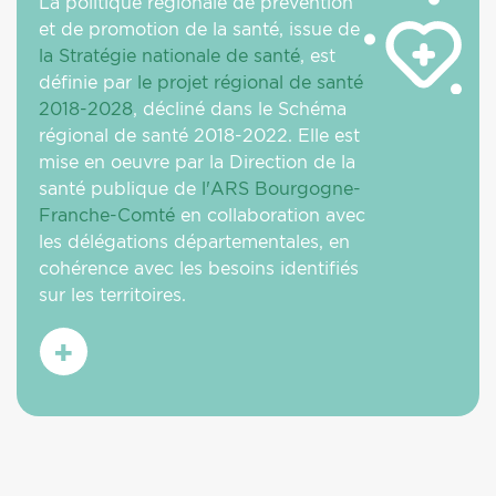
La politique régionale de prévention
et de promotion de la santé, issue de
la Stratégie nationale de santé
, est
définie par
le projet régional de santé
2018-2028
, décliné dans le Schéma
régional de santé 2018-2022. Elle est
mise en oeuvre par la Direction de la
santé publique de
l'ARS Bourgogne-
Franche-Comté
en collaboration avec
les délégations départementales, en
cohérence avec les besoins identifiés
sur les territoires.
En
savoir
plus