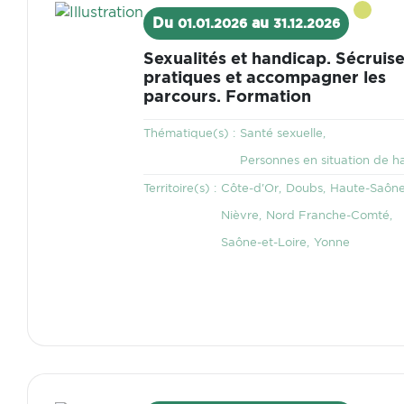
Visuel
Du
au
01.01.2026
31.12.2026
Sexualités et handicap. Sécruise
pratiques et accompagner les
parcours. Formation
Thématique
Thématique(s) :
Santé sexuelle
Personnes en situation de h
Territoire
Territoire(s) :
Côte-d'Or
Doubs
Haute-Saôn
Nièvre
Nord Franche-Comté
Saône-et-Loire
Yonne