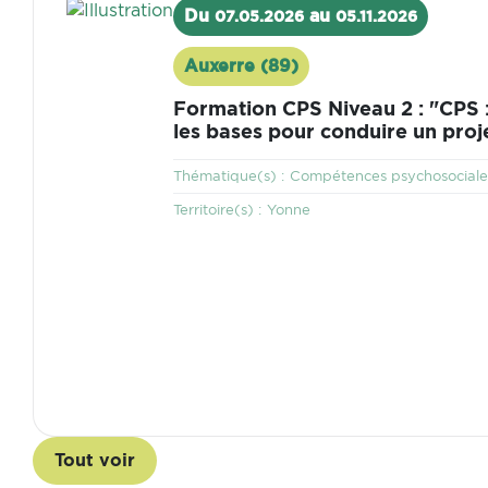
Visuel
Du
au
07.05.2026
05.11.2026
Auxerre (89)
Lieu
Formation CPS Niveau 2 : "CPS 
les bases pour conduire un proj
Thématique
Thématique(s) :
Compétences psychosociale
Territoire
Territoire(s) :
Yonne
Tout voir