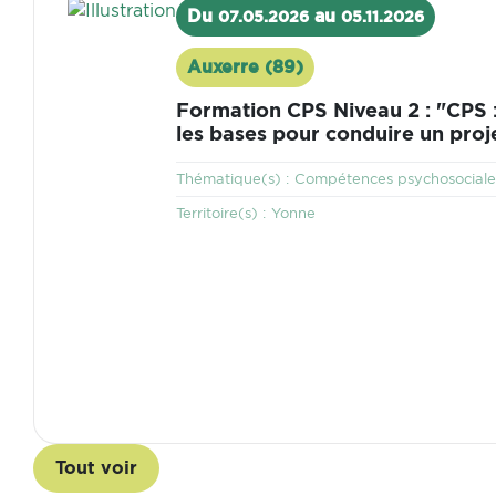
Visuel
Du
au
07.05.2026
05.11.2026
Auxerre (89)
Lieu
Formation CPS Niveau 2 : "CPS 
les bases pour conduire un proj
Thématique
Thématique(s) :
Compétences psychosociale
Territoire
Territoire(s) :
Yonne
Tout voir