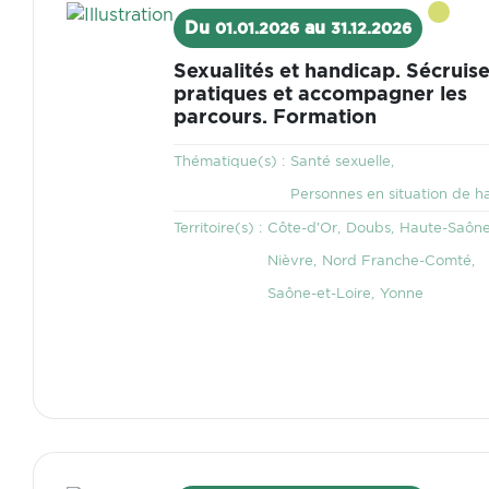
Visuel
Du
au
01.01.2026
31.12.2026
Sexualités et handicap. Sécruise
pratiques et accompagner les
parcours. Formation
Thématique
Thématique(s) :
Santé sexuelle
Personnes en situation de h
Territoire
Territoire(s) :
Côte-d'Or
Doubs
Haute-Saôn
Nièvre
Nord Franche-Comté
Saône-et-Loire
Yonne