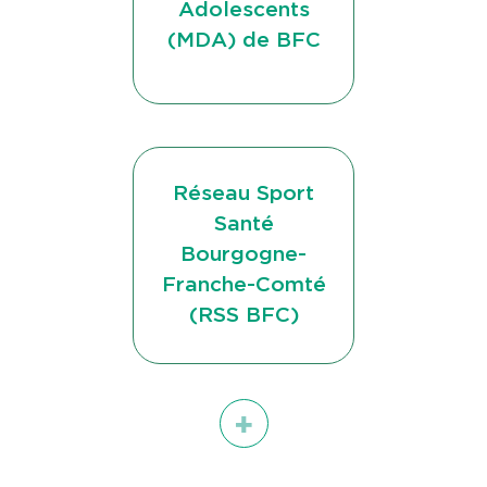
Adolescents
(MDA) de BFC
Réseau Sport
Santé
Bourgogne-
Franche-Comté
(RSS BFC)
Voir
tous
les