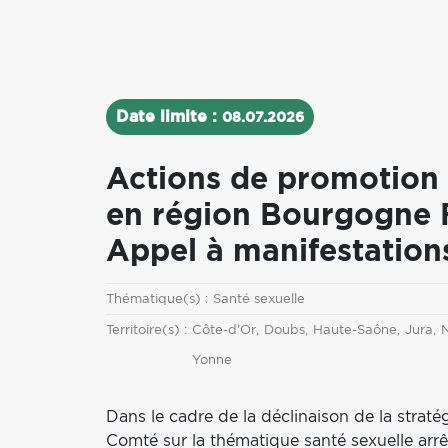
Date limite :
08.07.2026
Actions de promotion 
en région Bourgogne 
Appel à manifestations
Thématique
Thématique(s) :
Santé sexuelle
Territoire
Territoire(s) :
Côte-d'Or
Doubs
Haute-Saône
Jura
N
Yonne
Dans le cadre de la déclinaison de la stra
Comté sur la thématique santé sexuelle arrêt