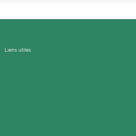
Liens utiles
Contactez-
nous
Coordonnées
Glossaire
Plan
du
site
Mentions