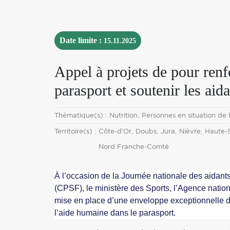
Date limite :
15.11.2025
Appel à projets de pour renf
parasport et soutenir les aid
Thématique
Thématique(s) :
Nutrition
Personnes en situation de
Territoire
Territoire(s) :
Côte-d'Or
Doubs
Jura
Nièvre
Haute-
Nord Franche-Comté
À l’occasion de la Journée nationale des aidants
(CPSF), le ministère des Sports, l’Agence natio
mise en place d’une enveloppe exceptionnelle 
l’aide humaine dans le parasport.