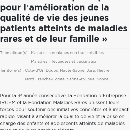
pour l’amélioration de la
qualité de vie des jeunes
patients atteints de maladies
rares et de leur famille »
Thématique
Thématique(s) :
Maladies chroniques non transmissibles
Maladies infectieuses et vaccination
Territoire
Territoire(s) :
Côte-d'Or
Doubs
Haute-Saône
Jura
Nièvre
Nord Franche-Comté
Saône-et-Loire
Yonne
Pour la 3ᵉ année consécutive, la Fondation d’Entreprise
IRCEM et la Fondation Maladies Rares unissent leurs
forces pour soutenir des initiatives concrètes et à impact
rapide, visant à améliorer la qualité de vie et la prise en
charge des enfants et adolescents atteints de maladies