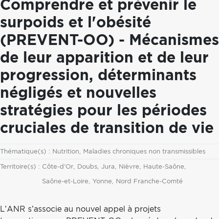
Comprendre et prévenir le
surpoids et l'obésité
(PREVENT-OO) - Mécanismes
de leur apparition et de leur
progression, déterminants
négligés et nouvelles
stratégies pour les périodes
cruciales de transition de vie
Thématique
Thématique(s) :
Nutrition
Maladies chroniques non transmissibles
Territoire
Territoire(s) :
Côte-d'Or
Doubs
Jura
Nièvre
Haute-Saône
Saône-et-Loire
Yonne
Nord Franche-Comté
L’ANR s’associe au nouvel appel à projets