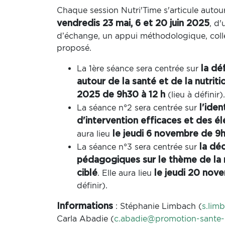
Chaque session Nutri'Time s'articule auto
, d
vendredis 23 mai, 6 et 20 juin 2025
d’échange, un appui méthodologique, collec
proposé.
La 1ère séance sera centrée sur
la dé
autour de la santé et de la nutriti
(lieu à définir).
2025 de 9h30 à 12 h
La séance n°2 sera centrée sur
l'iden
d'intervention efficaces et des é
aura lieu
le jeudi 6 novembre de 9h
La séance n°3 sera centrée sur
la dé
pédagogiques sur le thème de la n
. Elle aura lieu
ciblé
le jeudi 20 nov
définir).
: Stéphanie Limbach (
s.lim
Informations
Carla Abadie (
c.abadie@promotion-sante-