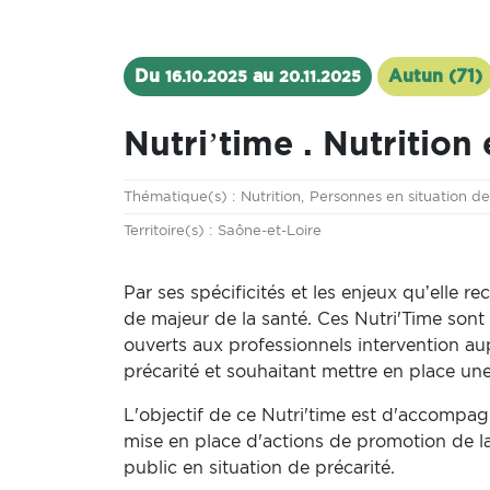
Du
au
Autun (71)
16.10.2025
20.11.2025
Nutri’time . Nutrition 
Thématique
Thématique(s) :
Nutrition
Personnes en situation de
Territoire
Territoire(s) :
Saône-et-Loire
Par ses spécificités et les enjeux qu’elle re
de majeur de la santé. Ces Nutri'Time son
ouverts aux professionnels intervention au
précarité et souhaitant mettre en place une
L'objectif de ce Nutri'time est d'accompagn
mise en place d'actions de promotion de la
public en situation de précarité.