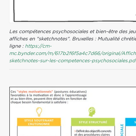
Les compétences psychosociales et bien-être des jeun
affiches en "sketchnotes". Bruxelles : Mutualité chrét
ligne :
https://cm-
mc.bynder.com/m/617b2f6f5a4c7d66/original/Affich
sketchnotes-sur-les-competences-psychosociales.pd