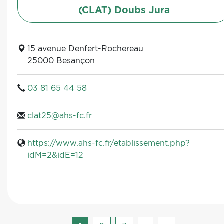
(CLAT) Doubs Jura
15 avenue Denfert-Rochereau
25000 Besançon
03 81 65 44 58
clat25@ahs-fc.fr
https://www.ahs-fc.fr/etablissement.php?
idM=2&idE=12
Pagination