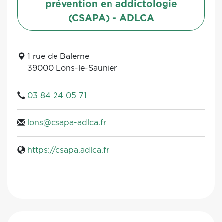
prévention en addictologie
(CSAPA) - ADLCA
1 rue de Balerne
39000 Lons-le-Saunier
03 84 24 05 71
lons@csapa-adlca.fr
https://csapa.adlca.fr