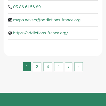
03 86 61 56 89
csapa.nevers@addictions-france.org
https://addictions-france.org/
Pagination
Page
1
Page
2
Page
3
Page
4
Page
›
Dernière
»
courante
suivante
page