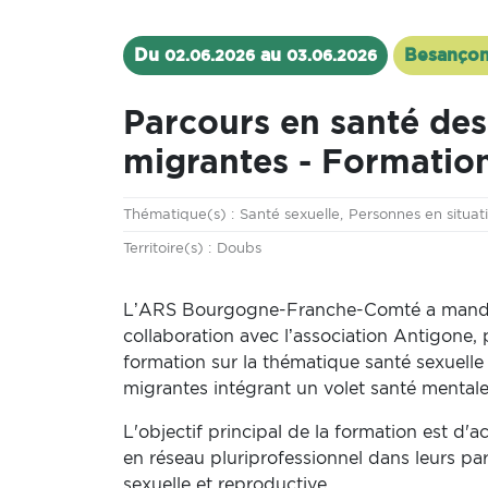
Du
au
Besançon
02.06.2026
03.06.2026
Parcours en santé de
migrantes - Formatio
Thématique
Thématique(s) :
Santé sexuelle
Personnes en situat
Territoire
Territoire(s) :
Doubs
L’ARS Bourgogne-Franche-Comté a mandat
collaboration avec l’association Antigone, 
formation sur la thématique santé sexuell
migrantes intégrant un volet santé mentale
L'objectif principal de la formation est d
en réseau pluriprofessionnel dans leurs par
sexuelle et reproductive.