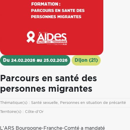
Du
au
Dijon (21)
24.02.2026
25.02.2026
Parcours en santé des
personnes migrantes
Thématique
Thématique(s) :
Santé sexuelle
Personnes en situation de précarité
Territoire
Territoire(s) :
Côte-d'Or
L’ARS Bourgogne-Franche-Comté a mandaté