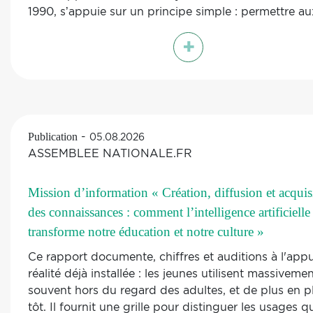
1990, s’appuie sur un principe simple : permettre au
professionnels de santé — principalement les méde
+
généralistes — d’orienter leurs patients vers des acti
sociales, culturelles, sportives ou communautaires
susceptibles d’améliorer leur santé mentale, physiqu
sociale, en complément ou en alternative à une rép
strictement médicale.
En France, cette démarche s’inscrit dans la continui
-
Publication
05.08.2026
grandes orientations nationales de prévention et de
ASSEMBLEE NATIONALE.FR
promotion de la santé, notamment le Plan Priorité
Prévention, la Stratégie nationale de santé, la Feuill
Mission d’information « Création, diffusion et acquis
route santé mentale et psychiatrie, et les actions de 
des connaissances : comment l’intelligence artificielle
contre les inégalités sociales et territoriales de santé
renforcement de la santé communautaire. La Direct
transforme notre éducation et notre culture »
générale de la santé (DGS) a engagé, en mai 2025,
Ce rapport documente, chiffres et auditions à l'appu
réflexion nationale sur la mise en œuvre
réalité déjà installée : les jeunes utilisent massivemen
de la prescription sociale dans le contexte français, 
souvent hors du regard des adultes, et de plus en p
partenariat avec la Caisse nationale de l’Assurance
tôt. Il fournit une grille pour distinguer les usages q