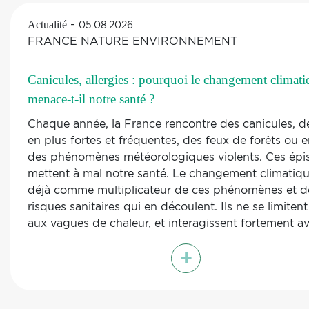
-
Actualité
05.08.2026
FRANCE NATURE ENVIRONNEMENT
Canicules, allergies : pourquoi le changement climati
menace-t-il notre santé ?
Chaque année, la France rencontre des canicules, d
en plus fortes et fréquentes, des feux de forêts ou 
des phénomènes météorologiques violents. Ces épi
mettent à mal notre santé. Le changement climatiqu
déjà comme multiplicateur de ces phénomènes et d
risques sanitaires qui en découlent. Ils ne se limiten
aux vagues de chaleur, et interagissent fortement av
pollution de l’air, créant des effets délétères pour la
+
et les écosystèmes. Quel est le lien entre boulevers
climatiques et santé ?