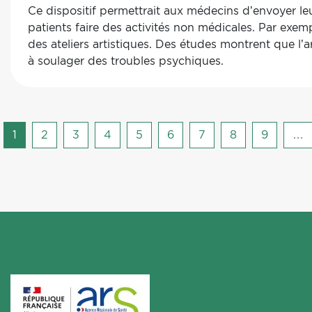
Ce dispositif permettrait aux médecins d’envoyer le
patients faire des activités non médicales. Par exemp
des ateliers artistiques. Des études montrent que l’a
à soulager des troubles psychiques.
Pagination
Page
1
Page
2
Page
3
Page
4
Page
5
Page
6
Page
7
Page
8
Page
9
…
courante