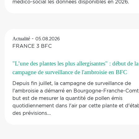
médico-social les données disponibles en 2026.
primaires, intégrer des agents spécialisés en santé
mentale au sein des équipes de soins primaires,
consolider les liens entre les soins primaires et les s
spécialisés en santé mentale, et améliorer la collabo
entre le secteur de la santé et les autres secteurs. Le
-
Actualité
05.08.2026
principe fondamental de ces quatre stratégies est
FRANCE 3 BFC
d'adapter les soins aux besoins au sein de réseaux 
services interconnectés, ancrés dans les SSP. Les pr
"L’une des plantes les plus allergisantes" : début de la
dépendent d'un engagement politique et d'une act
campagne de surveillance de l'ambroisie en BFC
coordonnée en matière de formation et d'éducation 
main-d'œuvre, de ressources humaines et matérielle
Depuis fin juillet, la campagne de surveillance de
financement et de gouvernance, appuyés par des ef
l'ambroisie a démarré en Bourgogne-Franche-Comt
soutenus pour réduire la stigmatisation et suivre la
but est de mesurer la quantité de pollen émis
couverture, la qualité, l'équité et les résultats dans le
quotidiennement dans l'air par cette plante et d'étab
temps. Il est essentiel que l'expansion des services s
des prévisions...
adaptée aux capacités du système, afin que
l'identification accrue des besoins s'accompagne d'
suivi efficace et rapide.