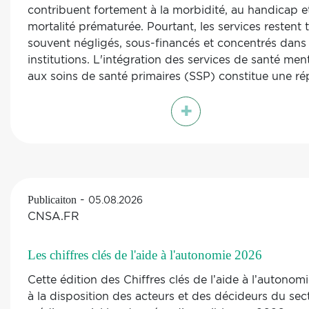
contribuent fortement à la morbidité, au handicap et
mortalité prématurée. Pourtant, les services restent 
souvent négligés, sous-financés et concentrés dans 
institutions. L'intégration des services de santé men
aux soins de santé primaires (SSP) constitue une r
opportune et nécessaire, d'autant plus que les beso
+
augmentent dans un contexte de conflits, d'insécuri
économique, de crises climatiques, de numérisation
vieillissement de la population. Malgré des engage
politiques de longue date, la mise en œuvre de soin
santé mentale communautaires et axés sur les SSP
demeure inégale et insuffisante dans toute la région
-
Publicaiton
05.08.2026
partir d'un document d'orientation du Bureau régio
CNSA.FR
l'OMS pour l'Europe , nous décrivons les stratégies 
mise en œuvre des politiques et des pratiques dans
Les chiffres clés de l'aide à l'autonomie 2026
l'ensemble de la Région européenne de l'OMS. Nou
identifions quatre stratégies clés pour étendre les s
Cette édition des Chiffres clés de l’aide à l’autonom
de santé mentale par le biais des SSP : renforcer les
à la disposition des acteurs et des décideurs du sec
compétences en santé mentale des agents de soins