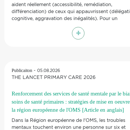
maladie (CNAM) et avec l’appui d’experts issus des
aident réellement (accessibilité, remédiation,
secteurs médical, académique, social et territorial.
différenciation) de ceux qui appauvrissent (délégat
cognitive, aggravation des inégalités). Pour un
professionnel de l'accompagnement, c'est un outil 
+
positionnement : il permet d'objectiver ce qu'on ob
déjà et d'ancrer un discours ni technophobe ni naïf.
pages sur le handicap, les allophones et le décroch
précoce sont directement transposables aux pratiq
médico-sociales.
-
Publicaiton
05.08.2026
THE LANCET PRIMARY CARE 2026
Renforcement des services de santé mentale par le bia
soins de santé primaires : stratégies de mise en oeuvr
la région européenne de l'OMS [Article en anglais]
Dans la Région européenne de l'OMS, les troubles
mentaux touchent environ une personne sur six et