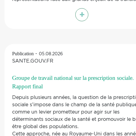
socioécologique. Il vise à :
+
- enquêter de manière régulière auprès des habitan
territoire métropolitain sur leurs représentations des
enjeux environnementaux, leurs comportements, les
leviers d’accompagnement au changement, la récep
voire l’impact des interventions métropolitaines dan
domaine.
-
Publication
05.08.2026
- tirer des profils qui permettent de mieux cibler le 
SANTE.GOUV.FR
et les modalités de l’intervention publique : typolog
âge/moments de vie ; catégories
Groupe de travail national sur la prescription sociale.
socioprofessionnelles/niveaux de revenu ; territoire
Rapport final
d’habitat et mode de vie urbain ou rural…
- recueillir un feedback sur des dispositifs (offre de
Depuis plusieurs années, la question de la prescript
service public, aménagements, règlementations,
sociale s’impose dans le champ de la santé publiqu
campagne de communication, etc.) existants ou av
comme un levier prometteur pour agir sur les
même leur mise en service, afin de tester leur receva
déterminants sociaux de la santé et promouvoir le b
et les conditions de leur réussite, selon les profils.
être global des populations.
Cette approche, née au Royaume-Uni dans les anné