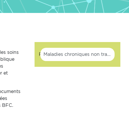
des soins
Filtrer
ublique
es
r et
documents
nées
s BFC.