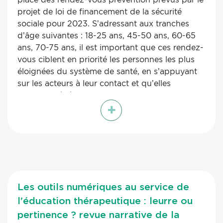
projet de loi de financement de la sécurité
sociale pour 2023. S’adressant aux tranches
d’âge suivantes : 18-25 ans, 45-50 ans, 60-65
ans, 70-75 ans, il est important que ces rendez-
vous ciblent en priorité les personnes les plus
éloignées du système de santé, en s’appuyant
sur les acteurs à leur contact et qu’elles
puissent bénéficier de structures d’aval. Une
+
fois testé, un auto-questionnaire sur les
habitudes favorables à la santé peut être mis à
disposition des personnes qui peuvent être
accompagnées par un tiers, comme par
exemple un médiateur de santé pour en faciliter
la compréhension. Le rendez-vous prévention
doit s’organiser autour du médecin traitant
Les outils numériques au service de
dans une approche coordonnée de prise en
l'éducation thérapeutique : leurre ou
charge territorialisée en faisant bénéficier les
professionnels en charge des rendez-vous
pertinence ? revue narrative de la