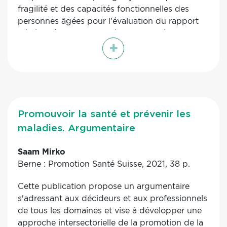
fragilité et des capacités fonctionnelles des
personnes âgées pour l'évaluation du rapport
bénéfice/risque des différentes stratégies de
+
prise en charge des facteurs de risque
cardiovasculaire. La généralisation de cette
approche innovante nécessite une formation de
tous les professionnels de santé en contact
avec des patients âgés aux notions gériatriques
de base, et en particulier aux méthodes de
Promouvoir la santé et prévenir les
dépistage des capacités fonctionnelles et de la
maladies. Argumentaire
fragilité. Le rapport insiste également sur
l’intérêt de la décroissance thérapeutique chez
Saam Mirko
les plus fragiles, chez qui les effets indésirables
Berne : Promotion Santé Suisse, 2021, 38 p.
des traitements sont les plus fréquents et les
plus graves. L’intervention de professionnels de
Cette publication propose un argumentaire
santé et l’utilisation de nouvelles technologies
s'adressant aux décideurs et aux professionnels
peuvent aider au suivi du contrôle des facteurs
de tous les domaines et vise à développer une
de risque cardiovasculaire et à la diminution des
approche intersectorielle de la promotion de la