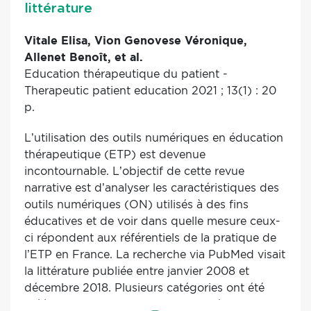
d’une formation adéquate. Le contenu du
littérature
rendez-vous doit être adapté à l’âge de la
personne et à ses priorités, et prendre en
Vitale Elisa, Vion Genovese Véronique,
compte les habitudes de vie comme l’activité
Allenet Benoît, et al.
physique, l’alimentation, les addictions, la santé
Education thérapeutique du patient -
mentale, l’environnement personnel. Il est
Therapeutic patient education 2021 ; 13(1) : 20
souhaitable de mettre en place une
p.
gouvernance territoriale pour la mise en œuvre
L’utilisation des outils numériques en éducation
d’amont et d’aval du dispositif de prévention
thérapeutique (ETP) est devenue
ainsi qu’un comité de pilotage associant des
incontournable. L’objectif de cette revue
acteurs nationaux, des acteurs territoriaux, et
narrative est d’analyser les caractéristiques des
des usagers afin de structurer le système
outils numériques (ON) utilisés à des fins
d’information et l’évaluation du dispositif et des
éducatives et de voir dans quelle mesure ceux-
actions de prévention. [résumé éditeur]. Ce
ci répondent aux référentiels de la pratique de
document actualise la publication
l’ETP en France. La recherche via PubMed visait
"Consultations de prévention" du 25 mars
la littérature publiée entre janvier 2008 et
2009.
décembre 2018. Plusieurs catégories ont été
créées pour classer les outils, inspirées de la