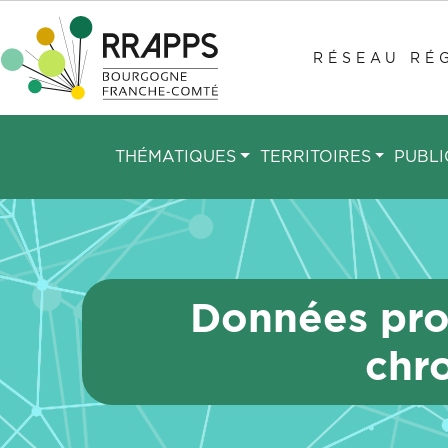
Aller
au
RÉSEAU RÉG
contenu
principal
THÉMATIQUES
TERRITOIRES
PUBLI
Données pro
chr