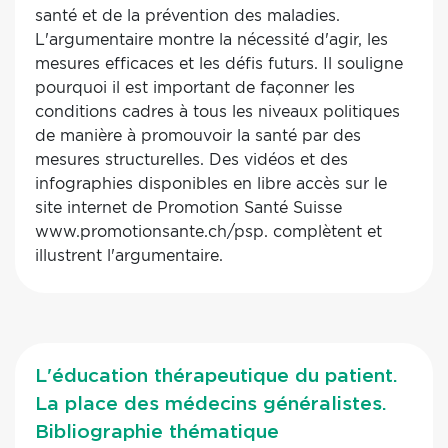
erreurs de la prise médicamenteuse. Ce rapport
santé et de la prévention des maladies.
met également l'accent sur la nécessité
L'argumentaire montre la nécessité d'agir, les
d’améliorer la prise en charge des résidents
mesures efficaces et les défis futurs. Il souligne
d’EHPAD à haut risque cardiovasculaire en
pourquoi il est important de façonner les
proposant l’intervention d’équipes mobiles
conditions cadres à tous les niveaux politiques
externes qui pourront suivre de façon régulière
de manière à promouvoir la santé par des
l’évolution de leur état clinique. Enfin, il est
mesures structurelles. Des vidéos et des
urgent de promouvoir des études cliniques de
infographies disponibles en libre accès sur le
qualité en y incluant les patients âgés fragiles
site internet de Promotion Santé Suisse
qui en sont actuellement le plus souvent exclus.
www.promotionsante.ch/psp. complètent et
illustrent l'argumentaire.
L'éducation thérapeutique du patient.
La place des médecins généralistes.
Bibliographie thématique