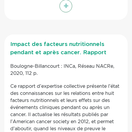
+
définition et des conditions de mise en œuvre
de l’ETP décrites dans les recommandations de
la Haute Autorité de Santé (HAS) de 2007.
L’analyse croisée a été effectuée par deux
lecteurs. Au total, 207 publications ont été
inclues. 70% (n=145) des ON sont présentés
Impact des facteurs nutritionnels
sous la forme de sites Web alors que 13,5%
pendant et après cancer. Rapport
(n=27) sont des applications smartphones. 63%
(n=130) des ON permettent une communication
Boulogne-Billancourt : INCa, Réseau NACRe,
entre patient et soignant ; 20% (n=41) des ON
2020, 112 p.
ne sont pas individualisés ; 45% (n=93)
permettent de définir des objectifs ; 78%
Ce rapport d’expertise collective présente l’état
(n=161) transmettent de l’information ; 57%
des connaissances sur les relations entre huit
(n=118) permettent l’apprentissage de savoir-
facteurs nutritionnels et leurs effets sur des
faire et savoir être ; 63% (n=130) intègrent la
événements cliniques pendant ou après un
saisies de données cliniques ou biologiques et
cancer. Il actualise les résultats publiés par
65% (n=134) proposent un feedback tenant
l’American cancer society en 2012, et permet
compte des données saisies par le patient.
d’aboutir, quand les niveaux de preuve le
Seuls 7% (n=15) des ON offrent l’ensemble de