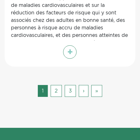
de maladies cardiovasculaires et sur la
réduction des facteurs de risque qui y sont
associés chez des adultes en bonne santé, des
personnes à risque accru de maladies
cardiovasculaires, et des personnes atteintes de
maladies cardiovasculaires. Malgré le nombre
+
relativement élevé d'études incluses dans cette
revue, il subsiste une incertitude quant aux
effets d'un régime de type méditerranéen sur
les critères de jugement cliniques et les facteurs
de risque de maladie cardiovasculaires, tant
pour la prévention primaire que secondaire.
Page
1
Page
2
Page
3
Page
›
Dernière
»
courante
suivante
page