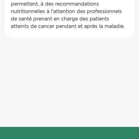
permettent, à des recommandations
ces fonctionnalités. Cette analyse montre que
nutritionnelles à l'attention des professionnels
d’une manière générale, les ON identifiés
de santé prenant en charge des patients
permettent la diffusion massive d’information et
atteints de cancer pendant et après la maladie.
le suivi médical « à distance » des patients, mais
répondent insuffisamment aux référentiels de
qualité de l’ETP tels que définis par l’HAS.
Pagination