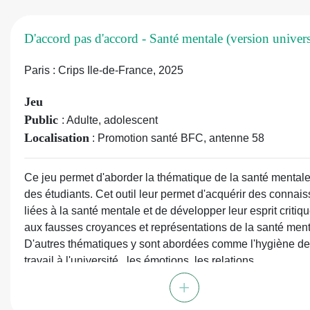
(8 pages), 1 roue des économies
En ligne :
https://www.mois-sans-tabac-paysdelaloire.fr/act
D'accord pas d'accord - Santé mentale (version univers
221/escape-game-operation-sevrage-la-quete-du-souffle-p
Paris : Crips Ile-de-France, 2025
Jeu
Public
: Adulte, adolescent
Localisation
: Promotion santé BFC, antenne 58
Ce jeu permet d'aborder la thématique de la santé mental
des étudiants. Cet outil leur permet d'acquérir des connai
liées à la santé mentale et de développer leur esprit critiq
aux fausses croyances et représentations de la santé ment
D'autres thématiques y sont abordées comme l'hygiène de 
travail à l'université , les émotions, les relations
interpersonnelles, le bien être/mal être, les sources de bien
+
et la prévention des consommations de produits psychoacti