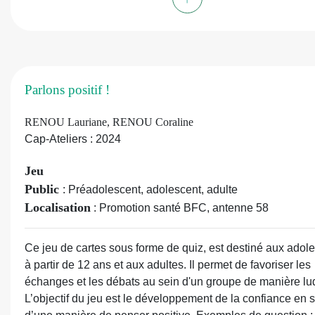
la santé mentale. A travers des exemples de situations de 
proposées, il favorise les échanges autour des déterminan
la santé et leur impact sur la santé mentale. Il est illustré 
visuels ludiques dont ceux présents dans l'outil "Enjeux sa
Collation
:
1 affiche, 1 carte personnage, 8 cartes santé m
Parlons positif !
78 cartes déterminants de la santé, 43 cartes situations, 8 
"mosaïque", 1 guide d'animation
RENOU Lauriane, RENOU Coraline
Cap-Ateliers : 2024
Jeu
Public
: Préadolescent, adolescent, adulte
Localisation
: Promotion santé BFC, antenne 58
Ce jeu de cartes sous forme de quiz, est destiné aux adol
à partir de 12 ans et aux adultes. Il permet de favoriser les
échanges et les débats au sein d'un groupe de manière lu
L’objectif du jeu est le développement de la confiance en s