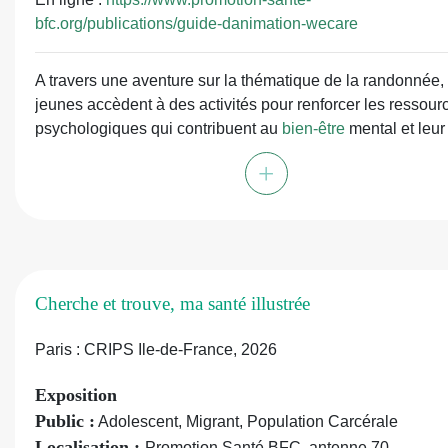
bfc.org/publications/guide-danimation-wecare
A travers une aventure sur la thématique de la randonnée, 
jeunes accèdent à des activités pour renforcer les ressour
psychologiques qui contribuent au
bien-être
mental et leur
permettent de faire face aux défis de la vie quotidienne : g
+
du stress et des émotions, connaissance de soi, communic
et autres aspects essentiels de la santé mentale. Les utilis
peuvent personnaliser leur parcours et participer à des acti
variées chaque jour, telles que le visionnage de vidéos
éducatives, des exercices de relaxation, ou des quiz pour 
leurs habitudes de vie.
Cherche et trouve, ma santé illustrée
L’objectif du guide d’animation « Promouvoir la santé men
Paris : CRIPS Ile-de-France, 2026
des jeunes 18-25 ans » est d'outiller les professionnel·les
un cycle d’ateliers clé en main, à se réapproprier selon le
Exposition
du public visé.
Public :
Adolescent, Migrant, Population Carcérale
Pour ce faire, le guide propose :
Localisation :
Promotion Santé BFC, antenne 70