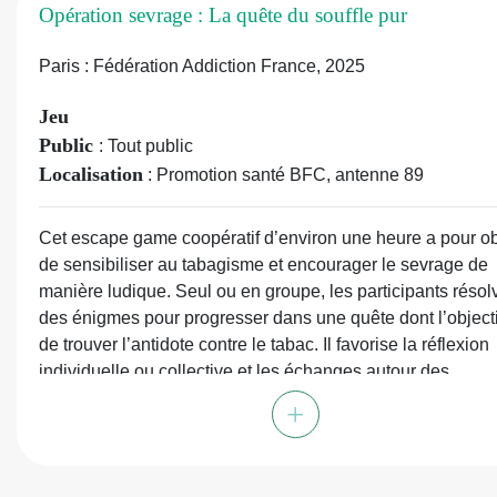
Opération sevrage : La quête du souffle pur
Image corporelle - Identité - Consentement). Les cartes
Consentement comprennent deux niveaux de questions - l
Paris : Fédération Addiction France, 2025
abordant le respect du corps et des parties intimes, et l'aut
permettant ainsi un ajustement à l'âge de l'enfant. Un livret
Jeu
accompagne l'outil et fournit à la fois la règle du jeu et un
Public
: Tout public
accompagnement pédagogique.
Localisation
Collation
: Promotion santé BFC, antenne 89
: 1 plateau de jeu, 108 cartes-questions, 1 fiche
des créatures étranges", 4 pions "sous-marins" + supports,
1 livret d'accompagnement
Cet escape game coopératif d’environ une heure a pour obj
de sensibiliser au tabagisme et encourager le sevrage de
manière ludique. Seul ou en groupe, les participants résol
des énigmes pour progresser dans une quête dont l’objecti
de trouver l’antidote contre le tabac. Il favorise la réflexion
individuelle ou collective et les échanges autour des
mécanismes d’addiction et des bénéfices de l’arrêt. Il peut 
+
utilisé lors d’ateliers, d’animations, comme support de méd
en entretien individuel ou en salle d’attente.
Collation
:
1 livret consignes A5 (26 pages), 1 livret corre