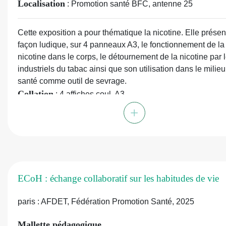
Localisation
: Promotion santé BFC, antenne 25
Cette exposition a pour thématique la nicotine. Elle présen
façon ludique, sur 4 panneaux A3, le fonctionnement de la
nicotine dans le corps, le détournement de la nicotine par 
industriels du tabac ainsi que son utilisation dans le milieu
santé comme outil de sevrage.
Collation
: 4 affiches coul. A3
En ligne :
https://www.mois-sans-tabac-paysdelaloire.fr/act
+
191/journee-mondiale-sans-tabac-tout-savoir-sur-la-nicoti
ECoH : échange collaboratif sur les habitudes de vie
paris : AFDET, Fédération Promotion Santé, 2025
Mallette pédagogique