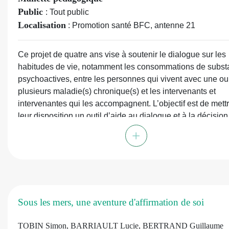
Public
: Tout public
Localisation
: Promotion santé BFC, antenne 21
Ce projet de quatre ans vise à soutenir le dialogue sur les
habitudes de vie, notamment les consommations de subs
psychoactives, entre les personnes qui vivent avec une ou
plusieurs maladie(s) chronique(s) et les intervenants et
intervenantes qui les accompagnent. L’objectif est de mett
leur disposition un outil d’aide au dialogue et à la décision
partagée pour accompagner le cheminement sur les habit
+
de vie.
En ligne :
https://view.genially.com/667e5ca55ff6c50014d
Sous les mers, une aventure d'affirmation de soi
TOBIN Simon, BARRIAULT Lucie, BERTRAND Guillaume