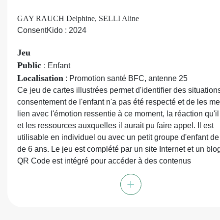
GAY RAUCH Delphine, SELLI Aline
ConsentKido : 2024
Jeu
Public
: Enfant
Localisation
: Promotion santé BFC, antenne 25
Ce jeu de cartes illustrées permet d'identifier des situation
consentement de l'enfant n'a pas été respecté et de les me
lien avec l'émotion ressentie à ce moment, la réaction qu'il
et les ressources auxquelles il aurait pu faire appel. Il est
utilisable en individuel ou avec un petit groupe d'enfant de
de 6 ans. Le jeu est complété par un site Internet et un blo
QR Code est intégré pour accéder à des contenus
supplémentaires.
+
Collation
: 42 cartes ill. en coul. : 2 cartes recto verso "Déf
du consentement" et "Propositions d'utilisation", 10 cartes
Situations », 10 cartes « Émotions » ,10 cartes « Réactions