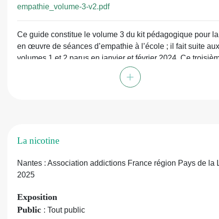
empathie_volume-3-v2.pdf
Ce guide constitue le volume 3 du kit pédagogique pour l
en œuvre de séances d’empathie à l’école ; il fait suite au
volumes 1 et 2 parus en janvier et février 2024. Ce troisiè
volume propose en introduction quelques recommandatio
+
construites à partir de l’évaluation de l’expérimentation de
séances d’empathie à l’école conduites entre janvier et jui
2024. À l’image des volumes précédents, il poursuit l’expl
des CPS en lien avec l’empathie et les comportements
prosociaux via des éclairages scientifiques et des proposi
La nicotine
de séances pédagogiques.
Nantes : Association addictions France région Pays de la L
2025
Exposition
Public
: Tout public