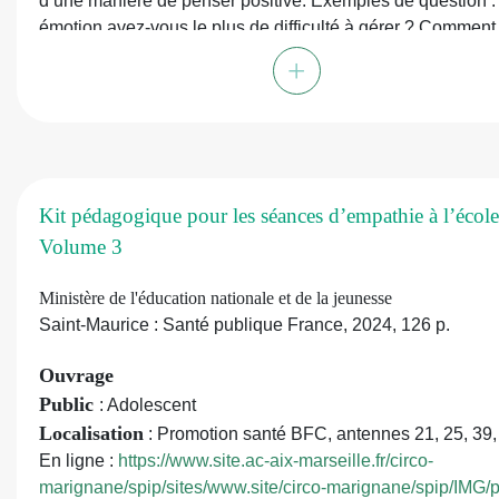
d’une manière de penser positive. Exemples de question :
émotion avez-vous le plus de difficulté à gérer ? Comment
sentez-vous lorsque l’on vous regarde droit dans les yeux 
+
3 choses qui vous rendent spécial ? Il peut être utilisé pou
animer des débuts ou fins d'ateliers collectifs.
Collation
: 46 cartes, 1 règle du jeu
Kit pédagogique pour les séances d’empathie à l’école
Volume 3
Ministère de l'éducation nationale et de la jeunesse
Saint-Maurice : Santé publique France, 2024, 126 p.
Ouvrage
Public
: Adolescent
Localisation
: Promotion santé BFC, antennes 21, 25, 39,
En ligne :
https://www.site.ac-aix-marseille.fr/circo-
marignane/spip/sites/www.site/circo-marignane/spip/IMG/pd