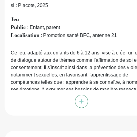
sl : Placote, 2025
Jeu
Public
: Enfant, parent
Localisation
: Promotion santé BFC, antenne 21
Ce jeu, adapté aux enfants de 6 à 12 ans, vise à créer un
de dialogue autour de thèmes comme l'affirmation de soi et
consentement. Il s'inscrit ainsi dans la prévention des viol
notamment sexuelles, en favorisant l'apprentissage de
compétences telles que : apprendre à se connaître, à no
ses émotions, à exprimer ses besoins de manière respect
à prendre sa place dans les relations avec autrui, à faire
+
confiance et à exprimer son ressenti, à poser des limites et
faire respecter, à déconstruire les stéréotypes. Ce jeu em
les enfants dans un univers fantastique, où ils devront plo
dans les profondeurs de l'océan en répondant à des quest
classées en 5 catégories (Emotions et sensations - Stéréo