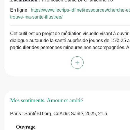
des explications des concepts liés à la santé mental
jeunes
En ligne :
https://www.lecrips-idf.net/ressources/cherche-et
des conseils sur la
posture
à adopter en tant
trouve-ma-sante-illustree/
qu’animateur.ice d’ateliers santé mentale
de 8 trames d’ateliers clés en main
Cet outil est un projet de médiation visuelle visant à ouvrir 
d’une fiche personnage, à remplir à chaque séance
dialogue autour de la santé auprès de jeunes de 15 à 25 a
et des outils en annexe
particulier des personnes mineures non accompagnées. A 
6 posters, il permet d'aborder les thématiques de la santé
+
sexuelle, de la santé mentale, de l'égalité femmes-hommes
lutte contre les LGBTphobies et de la prévention des
consommations de produits psychoactifs. L'objectif princip
l'outil est d'établir entre les expériences vécues des
participant.e.s et les repères en matière de santé pour facil
l'accès à l'information, le dialogue et la prévention. Il vise
Mes sentiments. Amour et amitié
également à renforcer les compétences psychosociales d
jeunes à travers l'analyse de situations concrètes leur per
Paris : SantéBD.org, CoActis Santé, 2025, 21 p.
de connaître leurs droits, d'identifier les ressources dispon
d'adopter des comportements favorables à leur santé.
Ouvrage