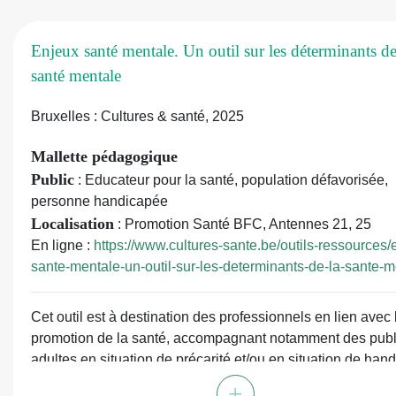
cartes « Ressources »
Enjeux santé mentale. Un outil sur les déterminants de
santé mentale
Bruxelles : Cultures & santé, 2025
Mallette pédagogique
Public
: Educateur pour la santé, population défavorisée,
personne handicapée
Localisation
: Promotion Santé BFC, Antennes 21, 25
En ligne :
https://www.cultures-sante.be/outils-ressources/
sante-mentale-un-outil-sur-les-determinants-de-la-sante-m
Cet outil est à destination des professionnels en lien avec 
promotion de la santé, accompagnant notamment des publ
adultes en situation de précarité et/ou en situation de han
psychique. Il a pour thématique les déterminants de la san
+