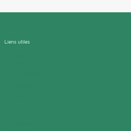
Liens utiles
Contactez-
nous
Coordonnées
Glossaire
Plan
du
site
Mentions
légales