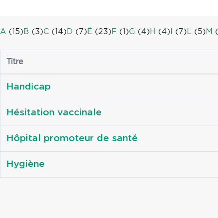
A
(15)
B
(3)
C
(14)
D
(7)
É
(23)
F
(1)
G
(4)
H
(4)
I
(7)
L
(5)
M
(
Titre
Handicap
Hésitation vaccinale
Hôpital promoteur de santé
Hygiène