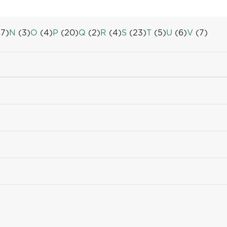
7)
N
(3)
O
(4)
P
(20)
Q
(2)
R
(4)
S
(23)
T
(5)
U
(6)
V
(7)