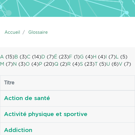
Accueil
Glossaire
A
(15)
B
(3)
C
(14)
D
(7)
É
(23)
F
(1)
G
(4)
H
(4)
I
(7)
L
(5)
M
(7)
N
(3)
O
(4)
P
(20)
Q
(2)
R
(4)
S
(23)
T
(5)
U
(6)
V
(7)
Titre
Action de santé
Activité physique et sportive
Addiction