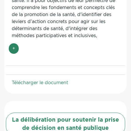
santé. Il a pour objectifs de leur permettre de
comprendre les fondements et concepts clés
de la promotion de la santé, d'identifier des
leviers d’action concrets pour agir sur les
déterminants de santé, d'intégrer des
méthodes participatives et inclusives,
d'accompagner efficacement la démarche de
+
projet et enfin de choisir des outils adaptés
aux publics et aux objectifs de prévention.
Chaque outil fait l’objet d’une présentation
complète et détaillée selon une fiche
descriptive type, la recherche étant facilitée
Télécharger le document
par plusieurs index. Certains outils sont
signalés comme "outils phare", d'autres ont pu
faire l'objet d'une expertise et permettent
d'avoir un avis plus approfondi.
La délibération pour soutenir la prise
de décision en santé publique