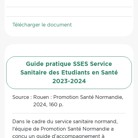
et défis de son utilisation. Il présente ensuite
les résultats d’une étude de la portée visant à
identifier des méthodes et outils permettant
Télécharger le document
de délibérer en comité d’experts ou en groupe
de travail pour élaborer des recommandations
dans un contexte de santé publique ou une
situation apparentée.
Guide pratique SSES Service
Sanitaire des Etudiants en Santé
2023-2024
Source :
Rouen : Promotion Santé Normandie,
2024, 160 p.
Dans le cadre du service sanitaire normand,
l'équipe de Promotion Santé Normandie a
conçu un guide d’accompagnement à