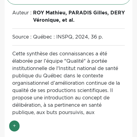
Auteur :
ROY Mathieu, PARADIS Gilles, DERY
Véronique, et al.
Source :
Québec : INSPQ, 2024, 36 p.
Cette synthèse des connaissances a été
élaborée par l’équipe "Qualité" à portée
institutionnelle de l'Institut national de santé
publique du Québec dans le contexte
organisationnel d’amélioration continue de la
qualité de ses productions scientifiques. Il
propose une introduction au concept de
délibération, à sa pertinence en santé
publique, aux buts poursuivis, aux
circonstances où une délibération est indiquée
+
ou non, aux conditions et principes d’une
délibération de qualité, ainsi qu’aux avantages