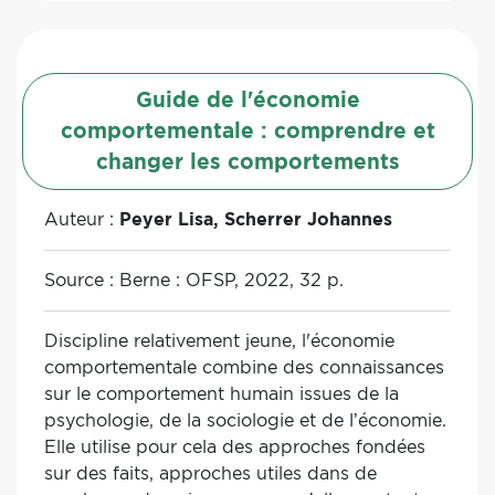
les éléments à travailler prioritairement
afin d’inscrire le projet dans une
démarche de réduction des ISTS.
Guide de l'économie
Utilisée en aval, elle favorisera la réflexion
sur les perspectives d’évolution des
comportementale : comprendre et
projets à mettre en œuvre ultérieurement,
changer les comportements
de façon à ce qu’ils puissent contribuer à
la réduction des ISTS.
Auteur :
Peyer Lisa, Scherrer Johannes
Source :
Berne : OFSP, 2022, 32 p.
Discipline relativement jeune, l'économie
comportementale combine des connaissances
sur le comportement humain issues de la
psychologie, de la sociologie et de l’économie.
Elle utilise pour cela des approches fondées
sur des faits, approches utiles dans de