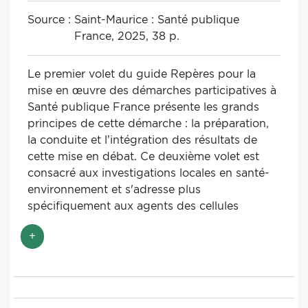
Source :
Saint-Maurice : Santé publique
France, 2025, 38 p.
Le premier volet du guide Repères pour la
mise en œuvre des démarches participatives à
Santé publique France présente les grands
principes de cette démarche : la préparation,
la conduite et l’intégration des résultats de
cette mise en débat. Ce deuxième volet est
consacré aux investigations locales en santé-
environnement et s'adresse plus
spécifiquement aux agents des cellules
régionales développant des études sanitaires
+
en santé-environnement, les membres de la
Direction santé environnement travail et
certaines autres directions de l’agence
(Direction appui, traitements et analyses des
données, Direction des maladies non