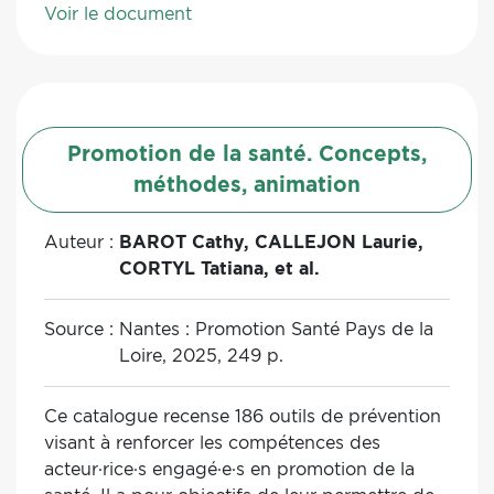
Voir le document
transmissibles et traumatismes…). Il s’adresse
également à l’ensemble des partenaires locaux
de Santé publique France : Dréal, ARS,
collectivités territoriales, municipalités,
associations, riverains… La première partie est
Promotion de la santé. Concepts,
consacrée aux spécificités des sollicitations
locales en santé environnement et la seconde
méthodes, animation
aux étapes de la mise en oeuvre d'un dispositif
participatif. Une série de fiches pratiques
Auteur :
BAROT Cathy, CALLEJON Laurie,
concernant l'identification, la mobilisation des
CORTYL Tatiana, et al.
parties prenantes ainsi que les modalités
concrètes de réalisation des études de
Source :
Nantes : Promotion Santé Pays de la
contexte local est proposée en annexe.
Loire, 2025, 249 p.
Ce catalogue recense 186 outils de prévention
visant à renforcer les compétences des
acteur·rice·s engagé·e·s en promotion de la