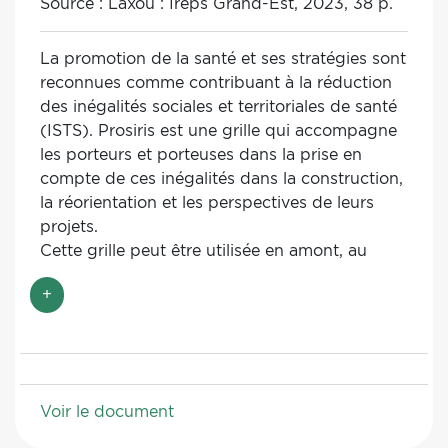
Source :
Laxou : Ireps Grand-Est, 2023, 38 p.
La promotion de la santé et ses stratégies sont
reconnues comme contribuant à la réduction
des inégalités sociales et territoriales de santé
(ISTS).
Prosiris est une grille qui accompagne
les porteurs et porteuses dans la prise en
compte de ces inégalités dans la construction,
la réorientation et les perspectives de leurs
projets.
Cette grille peut être utilisée en amont, au
cours et en aval du projet.
+
Utilisée dans la phase d’élaboration, elle
guidera les porteurs et porteuses sur
l’intégration de la question des ISTS dans
la construction du projet.
Pendant la mise en œuvre, elle permettra
Voir le document
à l’équipe de s’interroger sur les
éventuelles réorientations à effectuer et