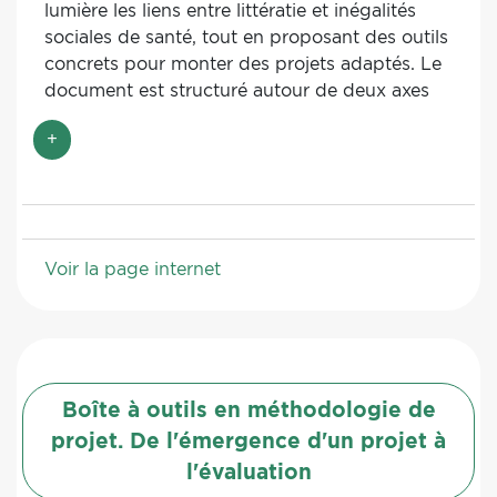
lumière les liens entre littératie et inégalités
sociales de santé, tout en proposant des outils
concrets pour monter des projets adaptés. Le
document est structuré autour de deux axes
principaux : une analyse des enjeux théoriques
+
et une présentation des méthodes pratiques
pour intervenir dans ce domaine. Il offre des
définitions, des infographies explicatives et
une sélection de ressources variées (guides,
études, récits de projets). La collaboration
Voir la page internet
avec plus de 40 contributeurs garantit une
approche multidimensionnelle et rigoureuse.
Ce dossier s’adresse particulièrement aux
acteurs des secteurs sanitaire, médico-social,
social et éducatif, en leur fournissant un levier
Boîte à outils en méthodologie de
stratégique pour promouvoir la santé dans
différents contextes.
projet. De l'émergence d'un projet à
l'évaluation