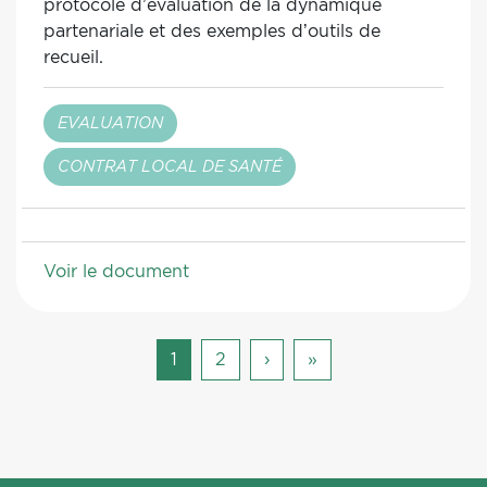
protocole d’évaluation de la dynamique
partenariale et des exemples d’outils de
recueil.
EVALUATION
CONTRAT LOCAL DE SANTÉ
Voir le document
Pagination
Page
1
Page
2
Page
›
Dernière
»
courante
suivante
page