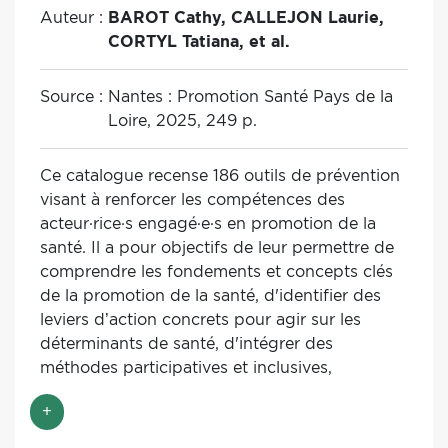
participatif. Une série de fiches pratiques
Auteur :
BAROT Cathy, CALLEJON Laurie,
concernant l'identification, la mobilisation des
CORTYL Tatiana, et al.
parties prenantes ainsi que les modalités
concrètes de réalisation des études de
Source :
Nantes : Promotion Santé Pays de la
contexte local est proposée en annexe.
Loire, 2025, 249 p.
Ce catalogue recense 186 outils de prévention
visant à renforcer les compétences des
acteur·rice·s engagé·e·s en promotion de la
santé. Il a pour objectifs de leur permettre de
comprendre les fondements et concepts clés
de la promotion de la santé, d'identifier des
leviers d’action concrets pour agir sur les
déterminants de santé, d'intégrer des
méthodes participatives et inclusives,
d'accompagner efficacement la démarche de
+
projet et enfin de choisir des outils adaptés
aux publics et aux objectifs de prévention.