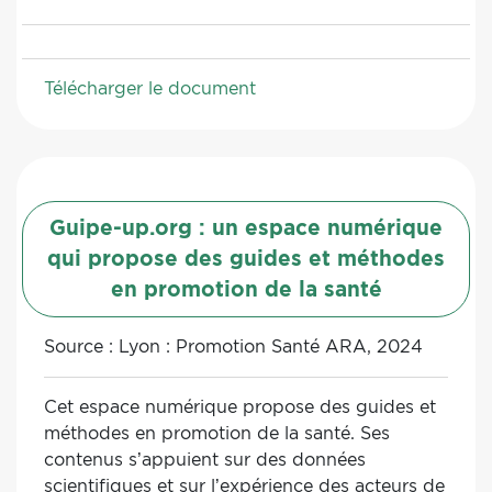
Chaque outil fait l’objet d’une présentation
complète et détaillée selon une fiche
descriptive type, la recherche étant facilitée
Télécharger le document
par plusieurs index. Certains outils sont
signalés comme "outils phare", d'autres ont pu
faire l'objet d'une expertise et permettent
d'avoir un avis plus approfondi.
Guipe-up.org : un espace numérique
qui propose des guides et méthodes
en promotion de la santé
Source :
Lyon : Promotion Santé ARA, 2024
Cet espace numérique propose des guides et
méthodes en promotion de la santé. Ses
contenus s’appuient sur des données
scientifiques et sur l’expérience des acteurs de