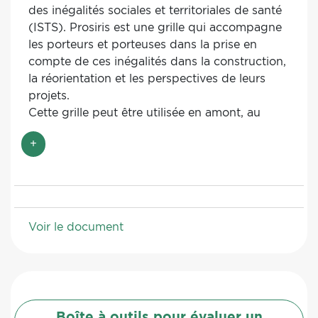
des inégalités sociales et territoriales de santé
(ISTS).
Prosiris est une grille qui accompagne
les porteurs et porteuses dans la prise en
compte de ces inégalités dans la construction,
la réorientation et les perspectives de leurs
projets.
Cette grille peut être utilisée en amont, au
cours et en aval du projet.
+
Utilisée dans la phase d’élaboration, elle
guidera les porteurs et porteuses sur
l’intégration de la question des ISTS dans
la construction du projet.
Pendant la mise en œuvre, elle permettra
Voir le document
à l’équipe de s’interroger sur les
éventuelles réorientations à effectuer et
les éléments à travailler prioritairement
afin d’inscrire le projet dans une
démarche de réduction des ISTS.
Boîte à outils pour évaluer un
Utilisée en aval, elle favorisera la réflexion