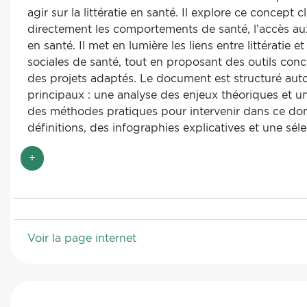
agir sur la littératie en santé. Il explore ce concept c
directement les comportements de santé, l’accès aux
en santé. Il met en lumière les liens entre littératie et
sociales de santé, tout en proposant des outils con
des projets adaptés. Le document est structuré aut
principaux : une analyse des enjeux théoriques et u
des méthodes pratiques pour intervenir dans ce doma
définitions, des infographies explicatives et une sél
ressources variées (guides, études, récits de projets
+
collaboration avec plus de 40 contributeurs garant
multidimensionnelle et rigoureuse. Ce dossier s’adr
particulièrement aux acteurs des secteurs sanitaire,
social et éducatif, en leur fournissant un levier stra
promouvoir la santé dans différents contextes.
Voir la page internet