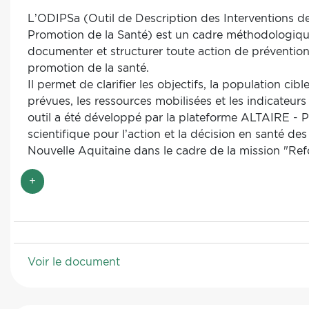
L’ODIPSa (Outil de Description des Interventions de
Promotion de la Santé) est un cadre méthodologiq
documenter et structurer toute action de préventio
promotion de la santé.
Il permet de clarifier les objectifs, la population cible
prévues, les ressources mobilisées et les indicateurs 
outil a été développé par la plateforme ALTAIRE - 
scientifique pour l’action et la décision en santé de
Nouvelle Aquitaine dans le cadre de la mission "Ref
santé publique" confiée par l'ARS Nouvelle Aquitain
+
démarche à la fois scientifique et expérientielle, le
s’adresse aux porteurs de projets de prévention et
la santé et aux financeurs qui peuvent l’utiliser dan
d’instruction. Il est ponctué d’exemples et d'indicati
guider le porteur dans la construction de son proje
Voir le document
sa demande de financement. Les précisions aiguillen
les points essentiels au développement de sa propo
interventionnelle en l'incitant notamment à mobiliser