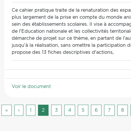
Ce cahier pratique traite de la renaturation des espa
plus largement de la prise en compte du monde ani
sein des établissements scolaires. Il vise à accompa
de l'Education nationale et les collectivités territoria
démarche de projet sur ce thème, en partant de l’au
jusqu’à la réalisation, sans omettre la participation d
propose des 13 fiches descriptives d'actions,
Voir le document
Pagination
Première
«
Page
‹
Page
1
Page
2
Page
3
Page
4
Page
5
Page
6
Page
7
Pag
8
page
précédente
courante