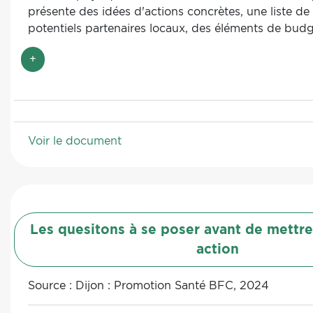
présente des idées d'actions concrètes, une liste de 
potentiels partenaires locaux, des éléments de bud
de bonnes pratiques, des documents ressources et
+
méthodologies pour accompagner les collectivités d
place d'action.
Voir le document
Les quesitons à se poser avant de mettre
action
Source :
Dijon : Promotion Santé BFC, 2024