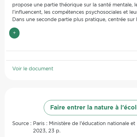
propose une partie théorique sur la santé mentale, l
l’influencent, les compétences psychosociales et leu
Dans une seconde partie plus pratique, centrée sur 
des compétences psychosociales, les auteurs menti
+
ressources, des outils et des références utiles pour
projets. Les illustrations du document en facilitent s
appropriation.
Voir le document
Faire entrer la nature à l'éco
Source :
Paris : Ministère de l'éducation nationale et
2023, 23 p.